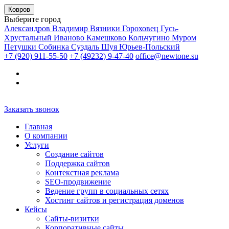
Ковров
Выберите город
Александров
Владимир
Вязники
Гороховец
Гусь-
Хрустальный
Иваново
Камешково
Кольчугино
Муром
Петушки
Собинка
Суздаль
Шуя
Юрьев-Польский
+7 (920) 911-55-50
+7 (49232) 9-47-40
office@newtone.su
Заказать звонок
Главная
О компании
Услуги
Создание сайтов
Поддержка сайтов
Контекстная реклама
SEO-продвижение
Ведение групп в социальных сетях
Хостинг сайтов и регистрация доменов
Кейсы
Сайты-визитки
Корпоративные сайты